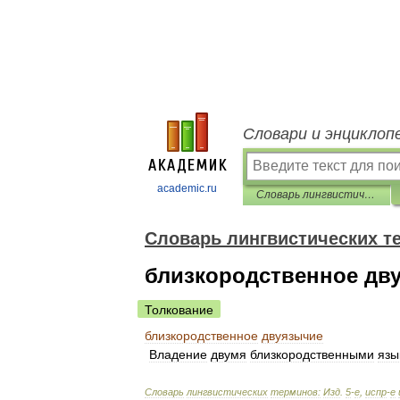
Словари и энциклоп
academic.ru
Словарь лингвистических терминов Т.В. Жеребило
Словарь лингвистических т
близкородственное дв
Толкование
близкородственное
двуязычие
Владение
двумя
близкородственными
язы
Словарь
лингвистических
терминов:
Изд
.
5
-
е
,
испр
-
е