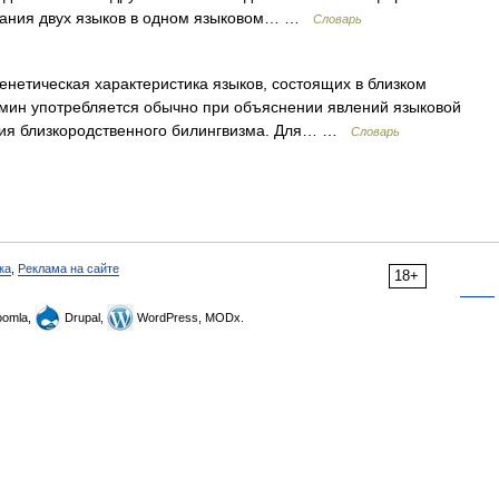
ования двух языков в одном языковом… …
Словарь
нетическая характеристика языков, состоящих в близком
рмин употребляется обычно при объяснении явлений языковой
тия близкородственного билингвизма. Для… …
Словарь
ка
,
Реклама на сайте
18+
omla,
Drupal,
WordPress, MODx.