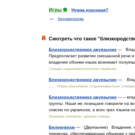
Игры ⚽
Нужна курсовая?
бихевиоризм
Смотреть что такое "близкородств
Близкородственное двуязычие
— Владен
Предполагает развитие смешанной речи и
владении обоими языка возникает полуязы
Словарь социолингвистических терминов
Близкородственное двуязычие
— Владе
…
Общее языкознание. Социолингвистика: Словарь
Близкородственное двуязычие
— – влад
группы. Наши же лозищане говорили на вол
совсем по украински, а всех трех языков 
Языковые контакты: краткий словарь
Билингвизм
— (Двуязычие) Владение, на
пределах, обеспечивающих общение с пре