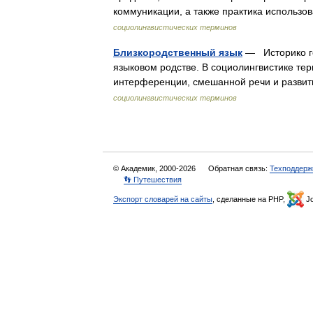
коммуникации, а также практика использ
социолингвистических терминов
Близкородственный язык
— Историко ге
языковом родстве. В социолингвистике те
интерференции, смешанной речи и разви
социолингвистических терминов
© Академик, 2000-2026
Обратная связь:
Техподдерж
👣 Путешествия
Экспорт словарей на сайты
, сделанные на PHP,
Jo