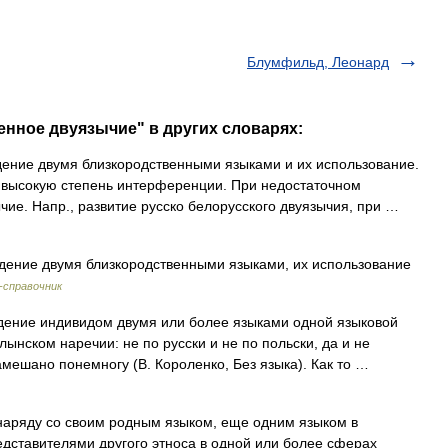
Блумфильд, Леонард
енное двуязычие" в других словарях:
ие двумя близкородственными языками и их использование.
 высокую степень интерференции. При недостаточном
чие. Напр., развитие русско белорусского двуязычия, при …
ние двумя близкородственными языками, их использование
-справочник
ение индивидом двумя или более языками одной языковой
ынском наречии: не по русски и не по польски, да и не
намешано понемногу (В. Короленко, Без языка). Как то …
ряду со своим родным языком, еще одним языком в
дставителями другого этноса в одной или более сферах