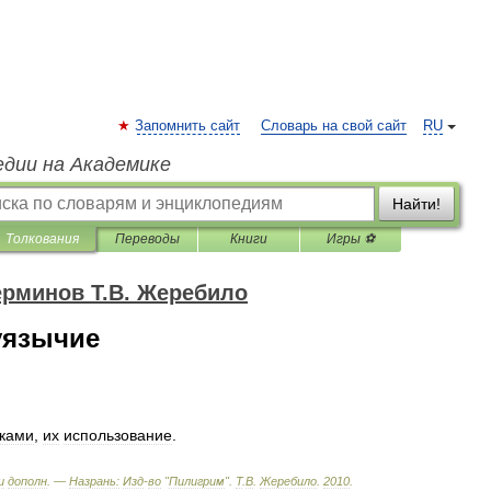
Запомнить сайт
Словарь на свой сайт
RU
едии на Академике
Найти!
Толкования
Переводы
Книги
Игры ⚽
ерминов Т.В. Жеребило
уязычие
ками
,
их
использование
.
и
дополн
. —
Назрань:
Изд
-
во
"
Пилигрим
"
.
Т
.
В
.
Жеребило
.
2010
.